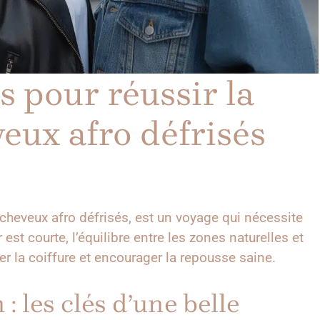
s pour réussir la
veux afro défrisés
s cheveux afro défrisés, est un voyage qui nécessite
est courte, l’équilibre entre les zones naturelles et
r la coiffure et encourager la repousse saine.
: les clés d’une belle