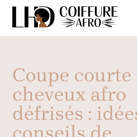
Aller
au
contenu
Coupe courte 
cheveux afro
défrisés : idée
conseils de