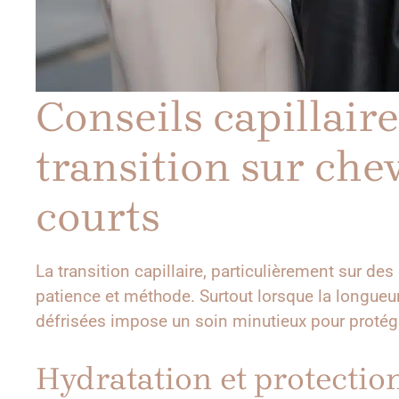
Conseils capillaire
transition sur che
courts
La transition capillaire, particulièrement sur de
patience et méthode. Surtout lorsque la longueur 
défrisées impose un soin minutieux pour protége
Hydratation et protection 